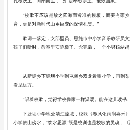
扎根沃土、向阳而生，“贡”是奉献乡土、报效国家。
“校歌不应该是放之四海而皆准的模板，而要有家乡
育，更是对新时代山乡巨变的深情礼赞。”
歌词一落定，支部盟员、恩施市中小学音乐教研员文
孩子们听时，教室里安静极了。念完后，一个小男孩站起
从新塘乡下塘坝小学到屯堡乡双龙希望小学，再到梨
看见远方。
“唱着校歌，觉得学校像家一样温暖。能在这儿读书、
下塘坝小学地处清江流域，校歌《春风化雨润嘉禾》
小学依山傍水，“饮水思源”既是校训也是校歌的灵魂，《