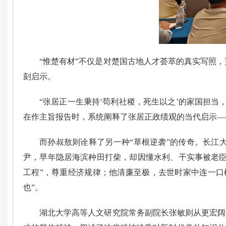
“惟楚有材”不仅是对楚国古地人才荟萃的真实写照
刻启示。
“张居正一生秉持‘苟利社稷，死生以之’的家国担
在作主旨报告时，系统阐释了张居正政绩观的当代启示—
而孙叔敖则诠释了另一种“草根逆袭”的传奇。长江
尹，早年隐居海滨种田打柴，却因懂水利、干实事被老臣
工程”，尊重经济规律；他清廉至极，去世时家中连一口
也”。
湖北大学高等人文研究院常务副院长张敏则从更宏阔