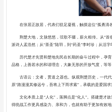
在张居正故居，代表们驻足凝视，触摸这位“孤勇清
荆楚大地，文脉悠悠，弦歌不辍，薪火相传。从“首
派诗人孟浩然；从“茶圣”陆羽，到“药圣”李时珍；从活
历代楚才先贤和楚地先民在长期的奋斗过程中，孕育
品格，上善若水的和谐理念，大象无形的开放气度，等等
古语云：文者，贯道之器也。纵观荆楚历史，一代代
原“路漫漫其修远兮，吾将上下而求索”，承载的是爱国求
文化本质上是“人化”，落脚点是“化人”。搭建楚
得统战工作更具感染力、亲和力，也就有助于更加有效地把