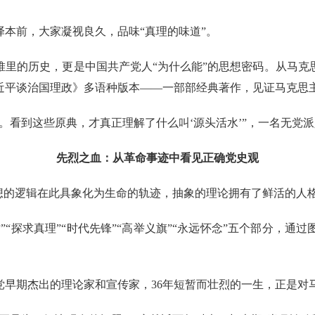
本前，大家凝视良久，品味“真理的味道”。
堆里的历史，更是中国共产党人“为什么能”的思想密码。从马克
近平谈治国理政》多语种版本——一部部经典著作，见证马克思
。看到这些原典，才真正理解了什么叫‘源头活水’”，一名无党
先烈之血：从革命事迹中看见正确党史观
思想的逻辑在此具象化为生命的轨迹，抽象的理论拥有了鲜活的人
”“探求真理”“时代先锋”“高举义旗”“永远怀念”五个部分，
党早期杰出的理论家和宣传家，36年短暂而壮烈的一生，正是对