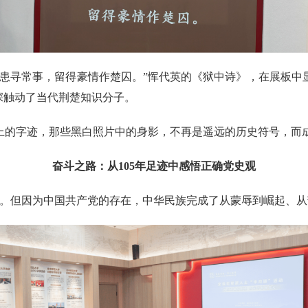
患寻常事，留得豪情作楚囚‌。”‌恽代英的《狱中诗》，在展板
深触动了当代荆楚知识分子。‌
上的字迹，那些黑白照片中的身影，不再是遥远的历史符号，而
奋斗之路：从105年足迹中感悟正确党史观
间。但因为中国共产党的存在，中华民族完成了从蒙辱到崛起、