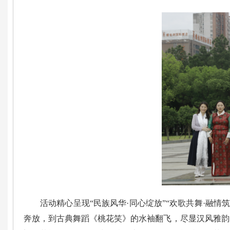
活动精心呈现“民族风华·同心绽放”“欢歌共舞·融
奔放，到古典舞蹈《桃花笑》的水袖翻飞，尽显汉风雅韵