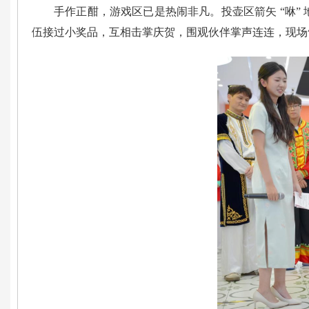
手作正酣，游戏区已是热闹非凡。投壶区箭矢 “咻
伍接过小奖品，互相击掌庆贺，围观伙伴掌声连连，现场