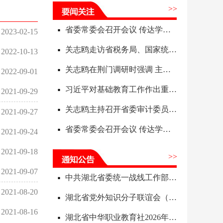
>>
省委常委会召开会议 传达学习习近平总书记重要讲话和指示精神研究部署人工智能发展、地质灾害防治、基础教育等工作 关志鸥主持并讲话
2023-02-15
关志鸥走访省税务局、国家统计局湖北调查总队 并在省财政厅调研大财政体系建设工作
2022-10-13
关志鸥在荆门调研时强调 主动融入武汉区域科技创新中心建设 加快推动产业高质量发展
2022-09-01
习近平对基础教育工作作出重要指示
2021-09-29
关志鸥主持召开省委审计委员会会议 以高质量审计监督护航经济社会高质量发展 李殿勋出席
2021-09-27
省委常委会召开会议 传达学习习近平总书记重要讲话精神研究部署城市现代化建设、开发区高质量发展等工作 关志鸥主持并讲话
2021-09-24
2021-09-18
>>
2021-09-07
中共湖北省委统一战线工作部2026年度单位预算信息公开目录
2021-08-20
湖北省党外知识分子联谊会（湖北欧美同学会）2026年度单位预算信息公开目录
2021-08-16
湖北省中华职业教育社2026年度单位预算信息公开目录